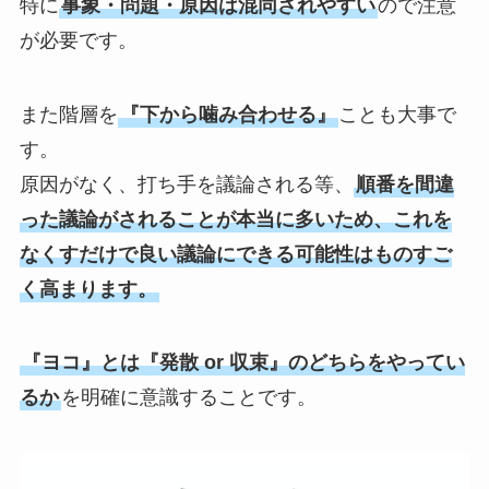
特に
事象・問題・原因は混同されやすい
ので注意
が必要です。
また階層を
『下から噛み合わせる』
ことも大事で
す。
原因がなく、打ち手を議論される等、
順番を間違
った議論がされることが本当に多いため、これを
なくすだけで良い議論にできる可能性はものすご
く高まります。
『ヨコ』とは『発散 or 収束』のどちらをやってい
るか
を明確に意識することです。